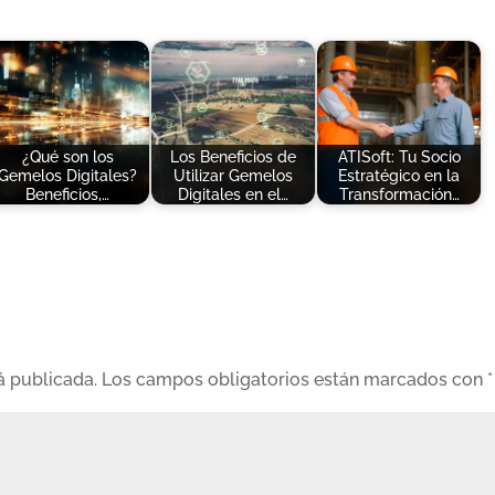
¿Qué son los
Los Beneficios de
ATISoft: Tu Socio
Gemelos Digitales?
Utilizar Gemelos
Estratégico en la
Beneficios,…
Digitales en el…
Transformación…
á publicada.
Los campos obligatorios están marcados con
*