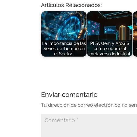
Artículos Relacionados:
La Importancia de las
PI System y ArcGIS
Series de Tiempo en
como soporte al
el Sector…
metaverso industrial
Enviar comentario
Tu dirección de correo electrónico no ser