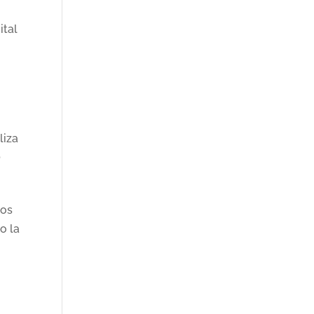
ital
liza
o
los
o la