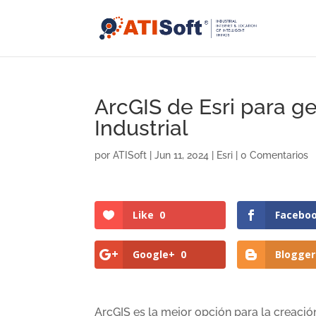
ArcGIS de Esri para ge
Industrial
por
ATISoft
|
Jun 11, 2024
|
Esri
|
0 Comentarios
Like
0
Facebo
Google+
0
Blogger
ArcGIS es la mejor opción para la creación