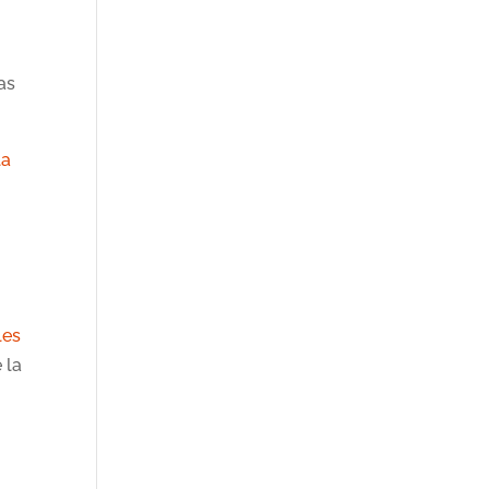
as
la
les
 la