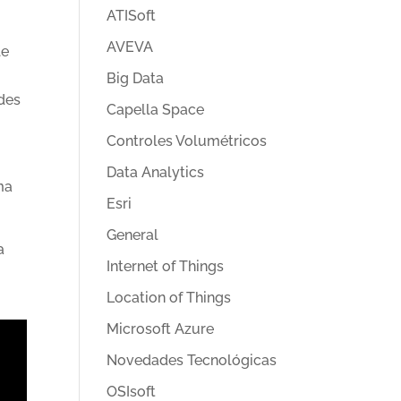
ATISoft
AVEVA
le
Big Data
ades
Capella Space
Controles Volumétricos
Data Analytics
ma
Esri
General
a
Internet of Things
Location of Things
Microsoft Azure
Novedades Tecnológicas
OSIsoft