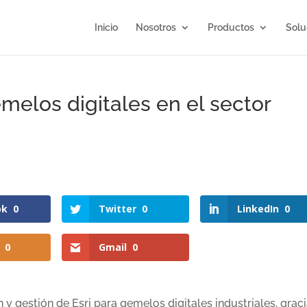
Inicio
Nosotros
Productos
Solu
melos digitales en el sector
ok
0
Twitter
0
LinkedIn
0
0
Gmail
0
 y gestión de Esri para gemelos digitales industriales, graci