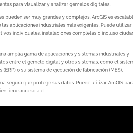
tas para visualizar y analizar gemelos digitales.
es pueden ser muy grandes y complejos. ArcGIS es escalab
 las aplicaciones industriales más exigentes. Puede utilizar
tivos individuales, instalaciones completas o incluso ciud
una amplia gama de aplicaciones y sistemas industriales y
tos entre el gemelo digital y otros sistemas, como el siste
s (ERP) o su sistema de ejecución de fabricación (MES).
ma segura que protege sus datos. Puede utilizar ArcGIS par
én tiene acceso a él.