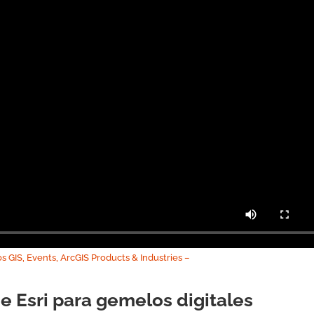
os GIS, Events, ArcGIS Products & Industries –
e Esri para gemelos digitales