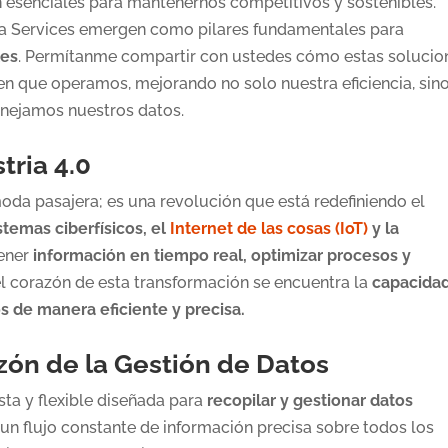
 esenciales para mantenernos competitivos y sostenibles.
Services emergen como pilares fundamentales para
les
. Permítanme compartir con ustedes cómo estas solucio
n que operamos, mejorando no solo nuestra eficiencia, sin
nejamos nuestros datos.
tria 4.0
moda pasajera; es una revolución que está redefiniendo el
stemas ciberfísicos, el
Internet de las cosas (IoT)
y la
tener
información en tiempo real, optimizar procesos y
el corazón de esta transformación se encuentra la
capacida
os de manera eficiente y precisa.
zón de la Gestión de Datos
ta y flexible diseñada para
recopilar y gestionar datos
un flujo constante de información precisa sobre todos los