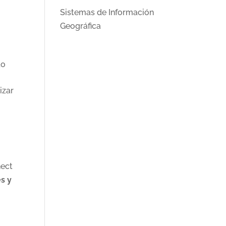
Sistemas de Información
Geográfica
do
izar
nect
es y