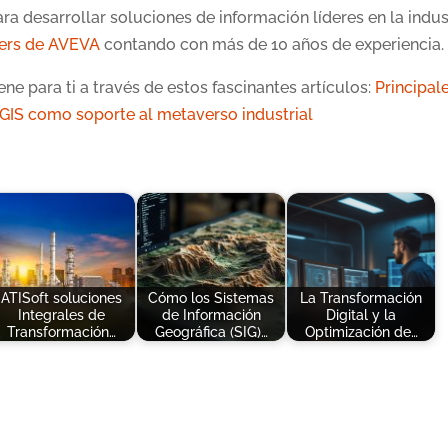
 desarrollar soluciones de información líderes en la indust
ners de AVEVA
contando con más de 10 años de experiencia.
ne para ti a través de estos fascinantes artículos:
Principal
GIS como soporte al metaverso industrial
ATISoft soluciones
Cómo los Sistemas
La Transformación
Integrales de
de Información
Digital y la
Transformación…
Geográfica (SIG)…
Optimización de…